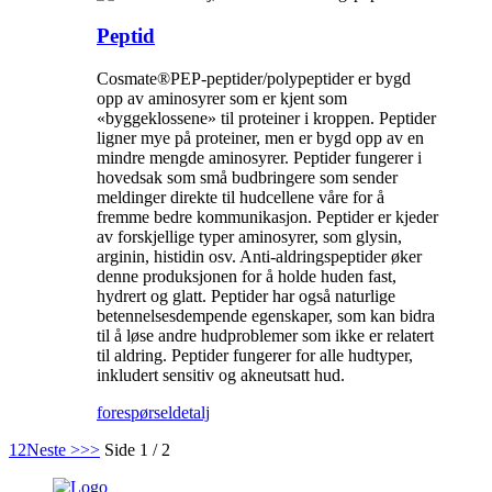
Peptid
Cosmate®PEP-peptider/polypeptider er bygd
opp av aminosyrer som er kjent som
«byggeklossene» til proteiner i kroppen. Peptider
ligner mye på proteiner, men er bygd opp av en
mindre mengde aminosyrer. Peptider fungerer i
hovedsak som små budbringere som sender
meldinger direkte til hudcellene våre for å
fremme bedre kommunikasjon. Peptider er kjeder
av forskjellige typer aminosyrer, som glysin,
arginin, histidin osv. Anti-aldringspeptider øker
denne produksjonen for å holde huden fast,
hydrert og glatt. Peptider har også naturlige
betennelsesdempende egenskaper, som kan bidra
til å løse andre hudproblemer som ikke er relatert
til aldring. Peptider fungerer for alle hudtyper,
inkludert sensitiv og akneutsatt hud.
forespørsel
detalj
1
2
Neste >
>>
Side 1 / 2