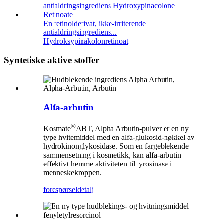
En retinolderivat, ikke-irriterende
antialdringsingrediens...
Hydroksypinakolonretinoat
Syntetiske aktive stoffer
Alfa-arbutin
®
Kosmate
ABT, Alpha Arbutin-pulver er en ny
type hvitemiddel med en alfa-glukosid-nøkkel av
hydrokinonglykosidase. Som en fargeblekende
sammensetning i kosmetikk, kan alfa-arbutin
effektivt hemme aktiviteten til tyrosinase i
menneskekroppen.
forespørsel
detalj