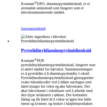
®
Kosmate
DPO, diaminopyrimidinoksid, er et
aromatisk aminoksid som fungerer som et
hårvekststimulerende middel.
forespørsel
detalj
Pyrrolidinyldiaminopyrimidinoksid
®
Kosmate
PDP,
pyrrolidinyldiaminopyrimidinoksid, fungerer som
et aktivt middel for hårvekst. Sammensetningen
er 4-pyrrolidin-2,6-diaminopyrimidin-1-oksid.
Pyrrolidinodiaminopyrimidinoksid gjenoppretter
svake hårsekkceller ved å tilføre næringen som
håret trenger for vekst og øke hårveksten. Det
øker hårvolumet i vekstfasen ved å arbeide med
den dype strukturen i røttene. Det forhindrer
hårtap og får håret til å vokse ut igjen hos både
menn og kvinner, og brukes i hårpleieprodukter.