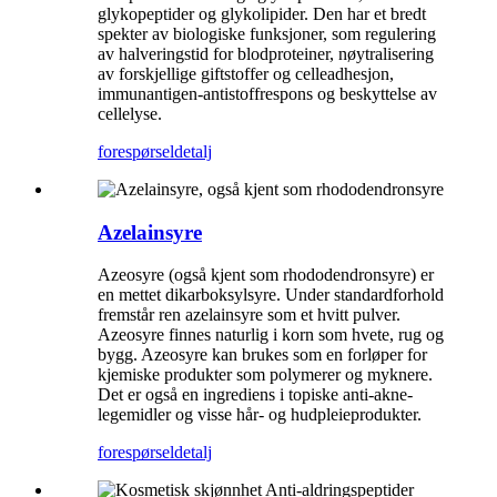
glykopeptider og glykolipider. Den har et bredt
spekter av biologiske funksjoner, som regulering
av halveringstid for blodproteiner, nøytralisering
av forskjellige giftstoffer og celleadhesjon,
immunantigen-antistoffrespons og beskyttelse av
cellelyse.
forespørsel
detalj
Azelainsyre
Azeosyre (også kjent som rhododendronsyre) er
en mettet dikarboksylsyre. Under standardforhold
fremstår ren azelainsyre som et hvitt pulver.
Azeosyre finnes naturlig i korn som hvete, rug og
bygg. Azeosyre kan brukes som en forløper for
kjemiske produkter som polymerer og myknere.
Det er også en ingrediens i topiske anti-akne-
legemidler og visse hår- og hudpleieprodukter.
forespørsel
detalj