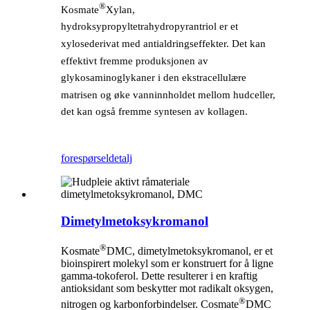
®
Kosmate
Xylan,
hydroksypropyltetrahydropyrantriol er et
xylosederivat med antialdringseffekter. Det kan
effektivt fremme produksjonen av
glykosaminoglykaner i den ekstracellulære
matrisen og øke vanninnholdet mellom hudceller,
det kan også fremme syntesen av kollagen.
forespørsel
detalj
Dimetylmetoksykromanol
®
Kosmate
DMC, dimetylmetoksykromanol, er et
bioinspirert molekyl som er konstruert for å ligne
gamma-tokoferol. Dette resulterer i en kraftig
antioksidant som beskytter mot radikalt oksygen,
®
nitrogen og karbonforbindelser. Cosmate
DMC