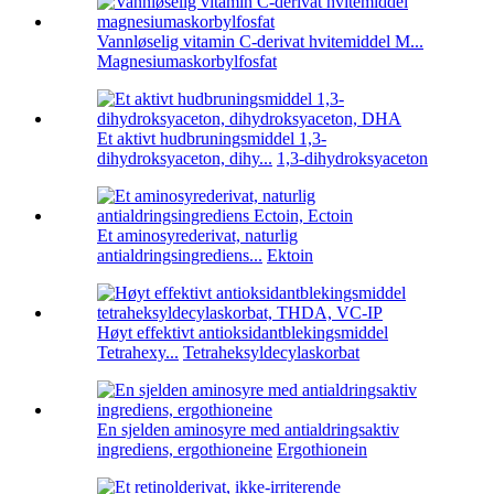
Vannløselig vitamin C-derivat hvitemiddel M...
Magnesiumaskorbylfosfat
Et aktivt hudbruningsmiddel 1,3-
dihydroksyaceton, dihy...
1,3-dihydroksyaceton
Et aminosyrederivat, naturlig
antialdringsingrediens...
Ektoin
Høyt effektivt antioksidantblekingsmiddel
Tetrahexy...
Tetraheksyldecylaskorbat
En sjelden aminosyre med antialdringsaktiv
ingrediens, ergothioneine
Ergothionein