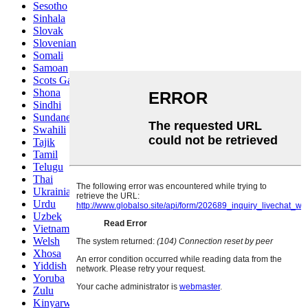
Sesotho
Sinhala
Slovak
Slovenian
Somali
Samoan
Scots Gaelic
Shona
Sindhi
Sundanese
Swahili
Tajik
Tamil
Telugu
Thai
Ukrainian
Urdu
Uzbek
Vietnamese
Welsh
Xhosa
Yiddish
Yoruba
Zulu
Kinyarwanda