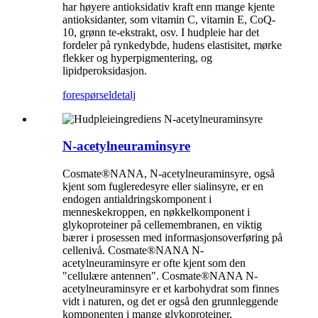
har høyere antioksidativ kraft enn mange kjente
antioksidanter, som vitamin C, vitamin E, CoQ-
10, grønn te-ekstrakt, osv. I hudpleie har det
fordeler på rynkedybde, hudens elastisitet, mørke
flekker og hyperpigmentering, og
lipidperoksidasjon.
forespørsel
detalj
N-acetylneuraminsyre
Cosmate®NANA, N-acetylneuraminsyre, også
kjent som fugleredesyre eller sialinsyre, er en
endogen antialdringskomponent i
menneskekroppen, en nøkkelkomponent i
glykoproteiner på cellemembranen, en viktig
bærer i prosessen med informasjonsoverføring på
cellenivå. Cosmate®NANA N-
acetylneuraminsyre er ofte kjent som den
"cellulære antennen". Cosmate®NANA N-
acetylneuraminsyre er et karbohydrat som finnes
vidt i naturen, og det er også den grunnleggende
komponenten i mange glykoproteiner,