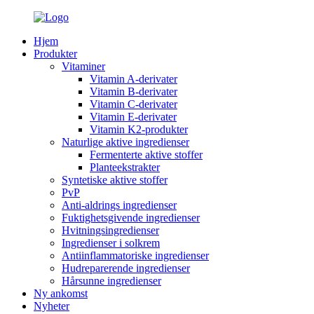
Hjem
Produkter
Vitaminer
Vitamin A-derivater
Vitamin B-derivater
Vitamin C-derivater
Vitamin E-derivater
Vitamin K2-produkter
Naturlige aktive ingredienser
Fermenterte aktive stoffer
Planteekstrakter
Syntetiske aktive stoffer
PvP
Anti-aldrings ingredienser
Fuktighetsgivende ingredienser
Hvitningsingredienser
Ingredienser i solkrem
Antiinflammatoriske ingredienser
Hudreparerende ingredienser
Hårsunne ingredienser
Ny ankomst
Nyheter