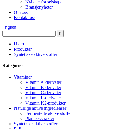
Nyheter fra selskapet
Bransjenyheter
Om oss
Kontakt oss
English
Hjem
Produkter
Syntetiske aktive stoffer
Kategorier
Vitaminer
Vitamin A-derivater
Vitamin B-derivater
Vitamin C-derivater
Vitamin E-derivater
Vitamin K2-produkter
Naturlige aktive ingredienser
Fermenterte aktive stoffer
Planteekstrakter
Syntetiske aktive stoffer
PvP