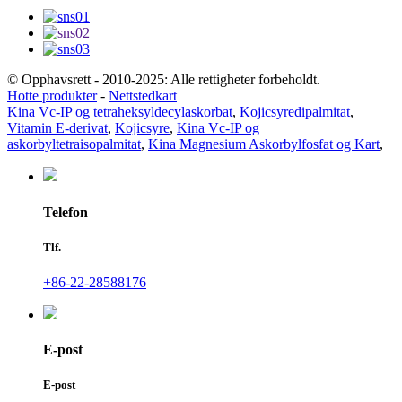
© Opphavsrett - 2010-2025: Alle rettigheter forbeholdt.
Hotte produkter
-
Nettstedkart
Kina Vc-IP og tetraheksyldecylaskorbat
,
Kojicsyredipalmitat
,
Vitamin E-derivat
,
Kojicsyre
,
Kina Vc-IP og
askorbyltetraisopalmitat
,
Kina Magnesium Askorbylfosfat og Kart
,
Telefon
Tlf.
+86-22-28588176
E-post
E-post