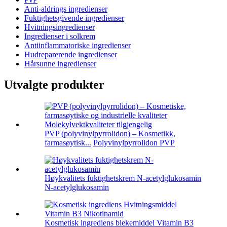
Anti-aldrings ingredienser
Fuktighetsgivende ingredienser
Hvitningsingredienser
Ingredienser i solkrem
Antiinflammatoriske ingredienser
Hudreparerende ingredienser
Hårsunne ingredienser
Utvalgte produkter
PVP (polyvinylpyrrolidon) – Kosmetikk,
farmasøytisk...
Polyvinylpyrrolidon PVP
Høykvalitets fuktighetskrem N-acetylglukosamin
N-acetylglukosamin
Kosmetisk ingrediens blekemiddel Vitamin B3