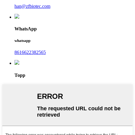
han@zfbiotec.com
WhatsApp
whatsapp
8616622382565
Topp