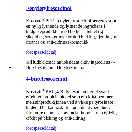
Fenyletylresorcinol
®
Kosmate
PER, fenyletylresorcinol serveres som
en nylig lysnende og lysnende ingrediens i
hudpleieprodukter med bedre stabilitet og
sikkerhet, som er mye brukt i bleking, fjerning av
fregner og anti-aldringskosmetikk.
forespørsel
detalj
4-butylresorcinol
®
Kosmate
BRC,4-Butylresorcinol er et svært
effektivt hudpleiemiddel som effektivt hemmer
melaninproduksjonen ved å virke på tyrosinase i
huden. Det kan raskt trenge inn i dypere hud,
forhindre dannelsen av melanin og har en tydelig
effekt på bleking og anti-aldring.
forespørsel
detalj