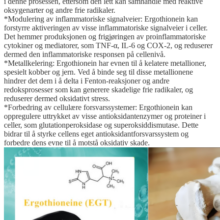
i denne prosessen, ettersom den lett kan samhandle med reaktive
oksygenarter og andre frie radikaler.
*Modulering av inflammatoriske signalveier: Ergothionein kan
forstyrre aktiveringen av visse inflammatoriske signalveier i celler.
Det hemmer produksjonen og frigjøringen av proinflammatoriske
cytokiner og mediatorer, som TNF-α, IL-6 og COX-2, og reduserer
dermed den inflammatoriske responsen på cellenivå.
*Metallkelering: Ergothionein har evnen til å kelatere metallioner,
spesielt kobber og jern. Ved å binde seg til disse metallionene
hindrer det dem i å delta i Fenton-reaksjoner og andre
redoksprosesser som kan generere skadelige frie radikaler, og
reduserer dermed oksidativt stress.
*Forbedring av cellulære forsvarssystemer: Ergothionein kan
oppregulere uttrykket av visse antioksidantenzymer og proteiner i
celler, som glutationperoksidase og superoksiddismutase. Dette
bidrar til å styrke cellens eget antioksidantforsvarssystem og
forbedre dens evne til å motstå oksidativ skade.