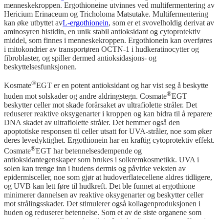
menneskekroppen. Ergothioneine utvinnes ved multifermentering av
Hericium Erinaceum og Tricholoma Matsutake. Multifermentering
kan øke utbyttet av
L-ergothionein
, som er et svovelholdig derivat av
aminosyren histidin, en unik stabil antioksidant og cytoprotektiv
middel, som finnes i menneskekroppen. Ergothionein kan overføres
i mitokondrier av transportøren OCTN-1 i hudkeratinocytter og
fibroblaster, og spiller dermed antioksidasjons- og
beskyttelsesfunksjonen.
®
Kosmate
EGT er en potent antioksidant og har vist seg å beskytte
®
huden mot solskader og andre aldringstegn. Cosmate
EGT
beskytter celler mot skade forårsaket av ultrafiolette stråler. Det
reduserer reaktive oksygenarter i kroppen og kan bidra til å reparere
DNA skadet av ultrafiolette stråler. Det hemmer også den
apoptotiske responsen til celler utsatt for UVA-stråler, noe som øker
deres levedyktighet. Ergothionein har en kraftig cytoprotektiv effekt.
®
Cosmate
EGT har betennelsesdempende og
antioksidantegenskaper som brukes i solkremkosmetikk. UVA i
solen kan trenge inn i hudens dermis og påvirke veksten av
epidermisceller, noe som gjør at hudoverflatecellene aldres tidligere,
og UVB kan lett føre til hudkreft. Det ble funnet at ergothione
minimerer dannelsen av reaktive oksygenarter og beskytter celler
mot strålingsskader. Det stimulerer også kollagenproduksjonen i
huden og reduserer betennelse. Som et av de siste organene som