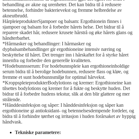
behandling av akne og urenheter. Det kan bidra til å redusere
betennelse, forhindre bakterievekst og fremme helbredelse av
akneutbrudd.
HårpleieprodukterSjampoer og balsam: Ergothionein finnes i
sjampoer og balsam for å forbedre hårets helse. Det bidrar til å
reparere skadet hår, redusere krusete hårstrå og øke hårets glans og
håndterbarhet.
*Hårmasker og behandlinger: I hårmasker og
dypbalsambehandlinger gir ergothioneine intensiv næring og
beskyttelse til håret. Det trenger inn i hårskaftet for å styrke håret
innenfra og forbedre den generelle kvaliteten.
*Hodebunnsserum: For hodebunnspleie kan ergothioneinholdige
serum bidra til å berolige hodebunnen, redusere flass og kløe, og
fremme et sunt hodebunnsmiljø for optimal hårvekst.
*KroppspleieprodukterBodylotions og kremer: Ergothioneine kan
tilsettes bodylotions og kremer for å fukte og beskytte huden. Det
bidrar til å forbedre hudens tekstur, slik at den blir glattere og mer
strålende.
*Hånddesinfeksjon og såper: I hånddesinfeksjon og såper kan
ergothioneine gi antioksidant- og betennelsesdempende fordeler, og
bidra til å forhindre tørrhet og irritasjon i huden forårsaket av hyppig
håndvask.
Tekniske parametere: