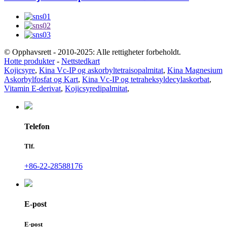
© Opphavsrett - 2010-2025: Alle rettigheter forbeholdt.
Hotte produkter
-
Nettstedkart
Kojicsyre
,
Kina Vc-IP og askorbyltetraisopalmitat
,
Kina Magnesium
Askorbylfosfat og Kart
,
Kina Vc-IP og tetraheksyldecylaskorbat
,
Vitamin E-derivat
,
Kojicsyredipalmitat
,
Telefon
Tlf.
+86-22-28588176
E-post
E-post