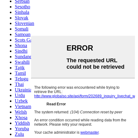
Serbian
Sesotho
Sinhala
Slovak
Slovenian
Somali
Samoan
Scots Gaelic
Shona
Sindhi
Sundanese
Swahili
Tajik
Tamil
Telugu
Thai
Ukrainian
Urdu
Uzbek
Vietnamese
Welsh
Xhosa
Yiddish
Yoruba
Zulu