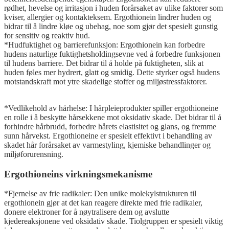
rødhet, hevelse og irritasjon i huden forårsaket av ulike faktorer som
kviser, allergier og kontakteksem. Ergothionein lindrer huden og
bidrar til å lindre kløe og ubehag, noe som gjør det spesielt gunstig
for sensitiv og reaktiv hud.
*Hudfuktighet og barrierefunksjon: Ergothionein kan forbedre
hudens naturlige fuktighetsholdingsevne ved å forbedre funksjonen
til hudens barriere. Det bidrar til å holde på fuktigheten, slik at
huden føles mer hydrert, glatt og smidig. Dette styrker også hudens
motstandskraft mot ytre skadelige stoffer og miljøstressfaktorer.
*Vedlikehold av hårhelse: I hårpleieprodukter spiller ergothioneine
en rolle i å beskytte hårsekkene mot oksidativ skade. Det bidrar til å
forhindre hårbrudd, forbedre hårets elastisitet og glans, og fremme
sunn hårvekst. Ergothioneine er spesielt effektivt i behandling av
skadet hår forårsaket av varmestyling, kjemiske behandlinger og
miljøforurensning.
Ergothioneins virkningsmekanisme
*Fjernelse av frie radikaler: Den unike molekylstrukturen til
ergothionein gjør at det kan reagere direkte med frie radikaler,
donere elektroner for å nøytralisere dem og avslutte
kjedereaksjonene ved oksidativ skade. Tiolgruppen er spesielt viktig