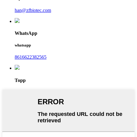
han@zfbiotec.com
WhatsApp
whatsapp
8616622382565
Topp