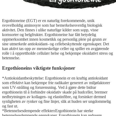
Ergothioneine (EGT) er en naturlig forekommende, unik
svovelholdig aminosyre som har bemerkelsesverdig biologisk
aktivitet. Den finnes i ulike naturlige kilder som sopp, visse
kornsorter og belgfrukter. Ergothioneine har fått betydelig
oppmerksomhet innen kosmetikk og personlig pleie på grunn av
sine utmerkede antioksidant- og cellebeskyttende egenskaper. Det
kan aktivt tas opp av menneskelige celler og spiller en avgjørende
rolle i å opprettholde cellulær helse og bekjempe oksidativt stress og
betennelse.
Ergothioneins viktigste funksjoner
*Antioksidantbeskyttelse: Ergothionein er en kraftig antioksidant
som effektivt kan bekjempe frie radikaler generert av miljøfaktorer
som UV-stråling og forurensning. Ved å gjøre dette bidrar
ergothionein til å forhindre oksidativ skade på hudceller, bremser
nedbrytningen av kollagen- og elastinfibre, og forsinker dermed
synligheten av rynker og fine linjer, slik at huden ser ungdommelig
og fast ut.
*Betennelsesdempende effekter
:
Ergothionein har sterke
betennelsesdempende egenskaper. Ergothionein kan redusere