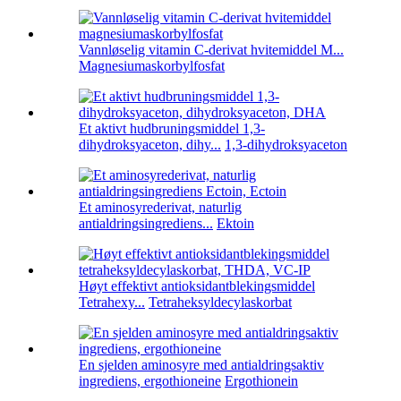
Vannløselig vitamin C-derivat hvitemiddel M...
Magnesiumaskorbylfosfat
Et aktivt hudbruningsmiddel 1,3-
dihydroksyaceton, dihy...
1,3-dihydroksyaceton
Et aminosyrederivat, naturlig
antialdringsingrediens...
Ektoin
Høyt effektivt antioksidantblekingsmiddel
Tetrahexy...
Tetraheksyldecylaskorbat
En sjelden aminosyre med antialdringsaktiv
ingrediens, ergothioneine
Ergothionein