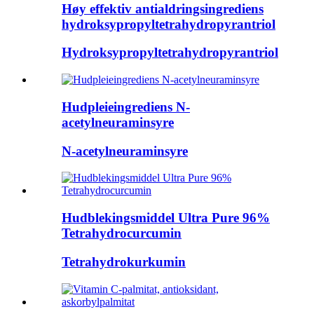
Høy effektiv antialdringsingrediens
hydroksypropyltetrahydropyrantriol
Hydroksypropyltetrahydropyrantriol
Hudpleieingrediens N-
acetylneuraminsyre
N-acetylneuraminsyre
Hudblekingsmiddel Ultra Pure 96%
Tetrahydrocurcumin
Tetrahydrokurkumin