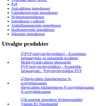
PvP
Anti-aldrings ingredienser
Fuktighetsgivende ingredienser
Hvitningsingredienser
Ingredienser i solkrem
Antiinflammatoriske ingredienser
Hudreparerende ingredienser
Hårsunne ingredienser
Utvalgte produkter
PVP (polyvinylpyrrolidon) – Kosmetikk,
farmasøytisk...
Polyvinylpyrrolidon PVP
Høykvalitets fuktighetskrem N-acetylglukosamin
N-acetylglukosamin