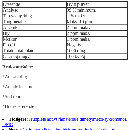
Utseende
Hvitt pulver
Analyse
99 % minimum.
Tap ved tørking
1 % maks.
Tungmetaller
Maks. 10 ppm
Arsenikk
2 ppm maks.
Bly
2 ppm maks.
Merkur
1 ppm maks.
E. coli
Negativ
Totalt antall plater
1000 cfu/g
Gjær og mugg
100 kve/g
Bruksområder:
*Anti-aldring
*Antioksidasjon
*Solkrem
*Hudreparerende
Tidligere:
Hudpleie aktivt råmateriale dimetylmetoksykromanol,
DMC
Neste:
Aktiv ingrediens i hudbleking og -lysing, ferulsyre