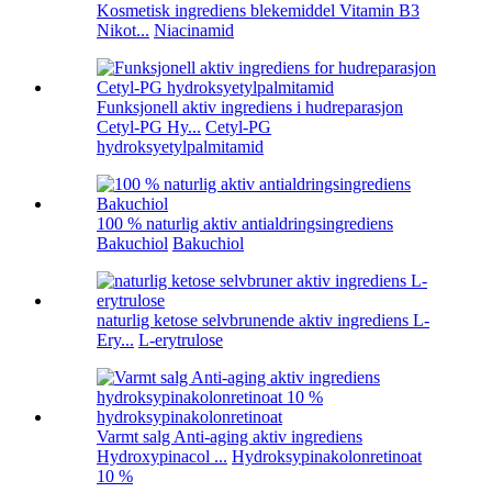
Kosmetisk ingrediens blekemiddel Vitamin B3
Nikot...
Niacinamid
Funksjonell aktiv ingrediens i hudreparasjon
Cetyl-PG Hy...
Cetyl-PG
hydroksyetylpalmitamid
100 % naturlig aktiv antialdringsingrediens
Bakuchiol
Bakuchiol
naturlig ketose selvbrunende aktiv ingrediens L-
Ery...
L-erytrulose
Varmt salg Anti-aging aktiv ingrediens
Hydroxypinacol ...
Hydroksypinakolonretinoat
10 %