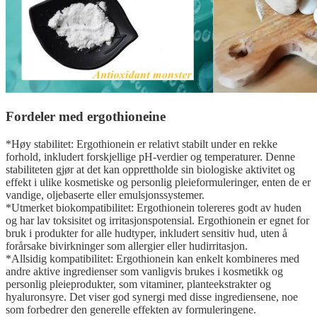
Fordeler med ergothioneine
*Høy stabilitet: Ergothionein er relativt stabilt under en rekke
forhold, inkludert forskjellige pH-verdier og temperaturer. Denne
stabiliteten gjør at det kan opprettholde sin biologiske aktivitet og
effekt i ulike kosmetiske og personlig pleieformuleringer, enten de er
vandige, oljebaserte eller emulsjonssystemer.
*Utmerket biokompatibilitet: Ergothionein tolereres godt av huden
og har lav toksisitet og irritasjonspotensial. Ergothionein er egnet for
bruk i produkter for alle hudtyper, inkludert sensitiv hud, uten å
forårsake bivirkninger som allergier eller hudirritasjon.
*Allsidig kompatibilitet: Ergothionein kan enkelt kombineres med
andre aktive ingredienser som vanligvis brukes i kosmetikk og
personlig pleieprodukter, som vitaminer, planteekstrakter og
hyaluronsyre. Det viser god synergi med disse ingrediensene, noe
som forbedrer den generelle effekten av formuleringene.