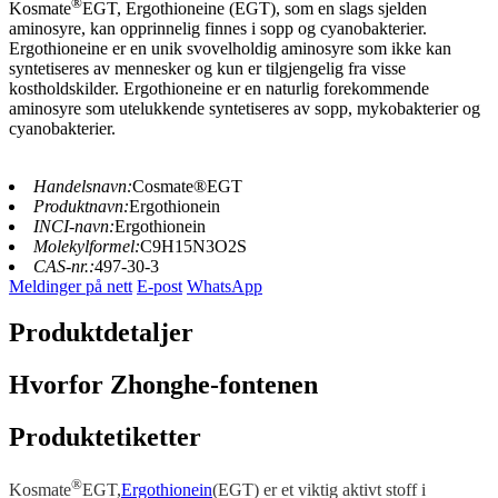
®
Kosmate
EGT, Ergothioneine (EGT), som en slags sjelden
aminosyre, kan opprinnelig finnes i sopp og cyanobakterier.
Ergothioneine er en unik svovelholdig aminosyre som ikke kan
syntetiseres av mennesker og kun er tilgjengelig fra visse
kostholdskilder. Ergothioneine er en naturlig forekommende
aminosyre som utelukkende syntetiseres av sopp, mykobakterier og
cyanobakterier.
Handelsnavn:
Cosmate®EGT
Produktnavn:
Ergothionein
INCI-navn:
Ergothionein
Molekylformel:
C9H15N3O2S
CAS-nr.:
497-30-3
Meldinger på nett
E-post
WhatsApp
Produktdetaljer
Hvorfor Zhonghe-fontenen
Produktetiketter
®
Kosmate
EGT,
Ergothionein
(EGT) er et viktig aktivt stoff i