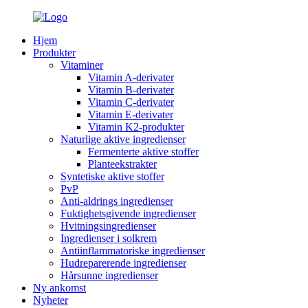
Hjem
Produkter
Vitaminer
Vitamin A-derivater
Vitamin B-derivater
Vitamin C-derivater
Vitamin E-derivater
Vitamin K2-produkter
Naturlige aktive ingredienser
Fermenterte aktive stoffer
Planteekstrakter
Syntetiske aktive stoffer
PvP
Anti-aldrings ingredienser
Fuktighetsgivende ingredienser
Hvitningsingredienser
Ingredienser i solkrem
Antiinflammatoriske ingredienser
Hudreparerende ingredienser
Hårsunne ingredienser
Ny ankomst
Nyheter